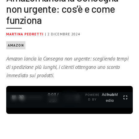
non urgente: cos’è e come
funziona
MARTINA PEDRETTI
| 2 DICEMBRE 2024
AMAZON
Amazon lancia la Consegna non urgente: scegliendo tempi
di spedizione più lunghi, i clienti ottengono uno sconto
immediato sui prodotti.
0:03 /
Ad
hub
M
POWERE
1
/
2
D BY
3:37
edia