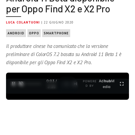
per Oppo Find X2 e X2 Pro
LUCA COLANTUONI
| 22 GIUGNO 2020
ANDROID
OPPO
SMARTPHONE
Il produttore cinese ha comunicato che la versione
preliminare di ColorOS 7.2 basata su Android 11 Beta 1 è
disponibile per gli Oppo Find X2 e X2 Pro.
0:04 /
Ad
hub
M
POWERE
1
/
2
D BY
3:35
edia