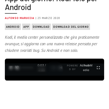
Android
ALFONSO MARUCCIA
| 23 MARZO 2020
ANDROID
APP
DOWNLOAD
DOWNLOAD DEL GIORNO
Kodi, il media center personalizzato che gira praticamente
ovunque, si aggiorna con una nuova release pensata per
chiudere svariati bug. Su Android e non solo.
0:03 /
Ad
hub
M
POWERE
1
/
2
D BY
3:35
edia