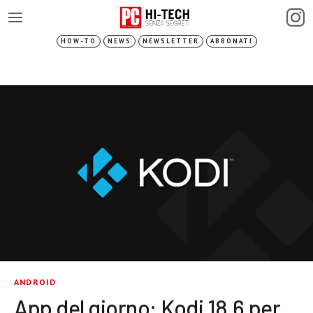
HOW-TO
NEWS
NEWSLETTER
ABBONATI
ANDROID
App del giorno: Kodi 18.6 per