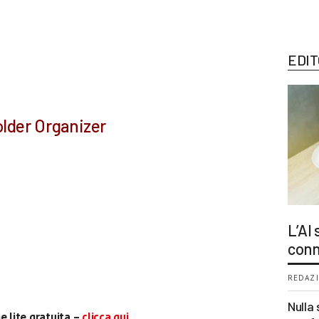
EDIT
older Organizer
L’AI
conn
REDAZI
Nulla 
e lite gratuita –
clicca qui