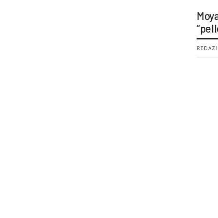
Moya
“pell
REDAZI