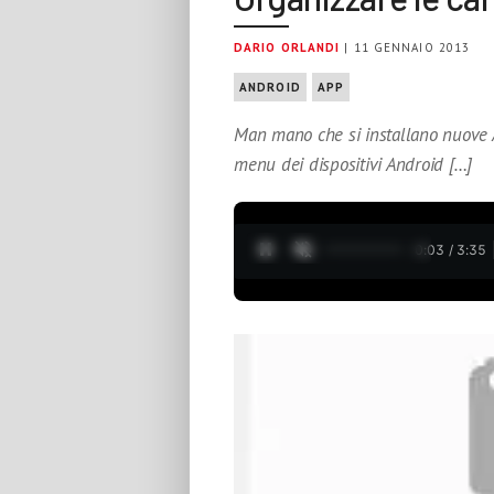
DARIO ORLANDI
| 11 GENNAIO 2013
ANDROID
APP
Man mano che si installano nuove A
menu dei dispositivi Android […]
0:04 / 3:35