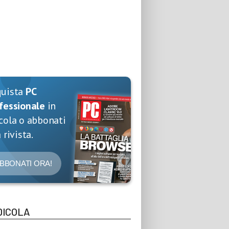
quista
PC
fessionale
in
cola o abbonati
 rivista.
BBONATI ORA!
DICOLA