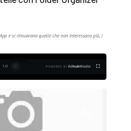
pp e si rimuovono quelle che non interessano più, i
1
/
2
Ad
hub
Media
POWERED BY