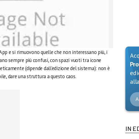
pp e si rimuovono quelle che non interessano più, i
Ac
ano sempre più confusi, con spazi vuoti tra icone
Pro
ticamente (dipende dall’edizione del sistema): non è
edi
bile, dare una struttura a questo caos.
alla
A
IN E