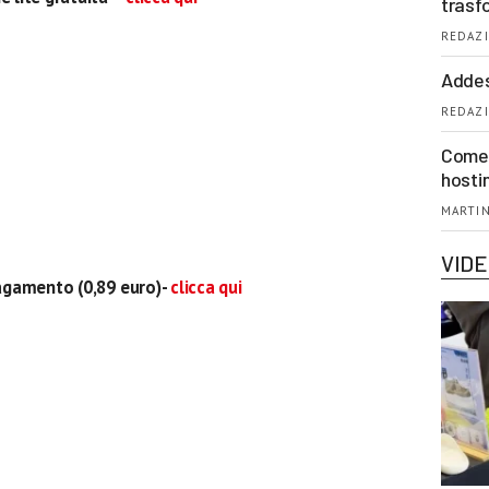
trasf
REDAZI
Addes
REDAZI
Come 
hosti
MARTIN
VID
agamento (0,89 euro)-
clicca qui