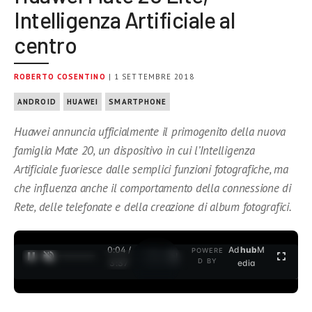
Intelligenza Artificiale al
centro
ROBERTO COSENTINO
| 1 SETTEMBRE 2018
ANDROID
HUAWEI
SMARTPHONE
Huawei annuncia ufficialmente il primogenito della nuova
famiglia Mate 20, un dispositivo in cui l’Intelligenza
Artificiale fuoriesce dalle semplici funzioni fotografiche, ma
che influenza anche il comportamento della connessione di
Rete, delle telefonate e della creazione di album fotografici.
0:04 /
Ad
hub
M
POWERE
1
/
2
D BY
3:37
edia