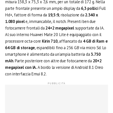
misura 158,3 x 75,3 x 7,6 mm, per un totale di 172 g. Nella
parte frontale presente un ampio display da
6,3 pollici
Full
Hd+, fattore di forma da
19,5:9
, risoluzione da
2.340 x
1.080 pixel
e, immancabile, il notch. Presenti ben due
fotocamere frontali da
24+2 megapixel
supportate da IA.
Al suo interno Huawei Mate 20 Lite è equipaggiato con il
processore octa-core
Kirin 710
, affiancato da
4 GB di Ram e
64 GB di storage
, espandibili fino a 256 GB via micro Sd. Lo
smartphone è alimentato da un’ampia batteria da
3.750
mAh
. Parte posteriore con altre due fotocamere da
20+2
megapixel con IA.
A bordo la versione di Android 8.1 Oreo
con interfaccia Emui 8.2.