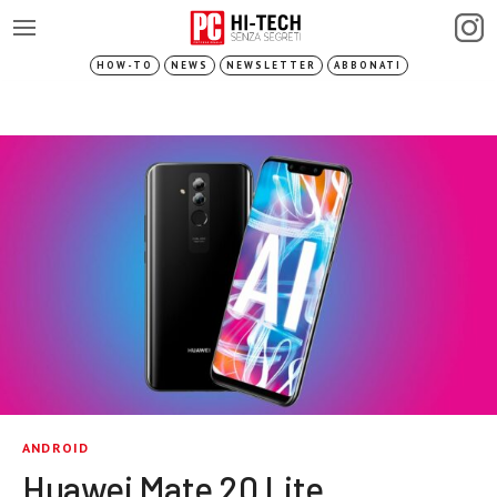
HOW-TO
NEWS
NEWSLETTER
ABBONATI
ANDROID
Huawei Mate 20 Lite,