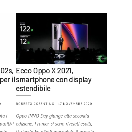
A02s,
Ecco Oppo X 2021,
er il
smartphone con display
estendibile
0
ROBERTO COSENTINO | 17 NOVEMBRE 2020
ta i
Oppo INNO Day giunge alla seconda
ositivi
edizione. I rumor si sono rivelati esatti,
anta
l’azienda ha difatti presentato il proprio