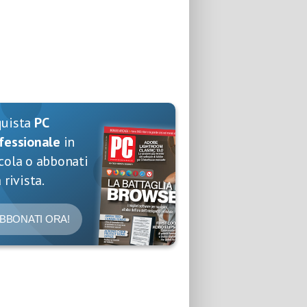
quista
PC
fessionale
in
cola o abbonati
 rivista.
BBONATI ORA!