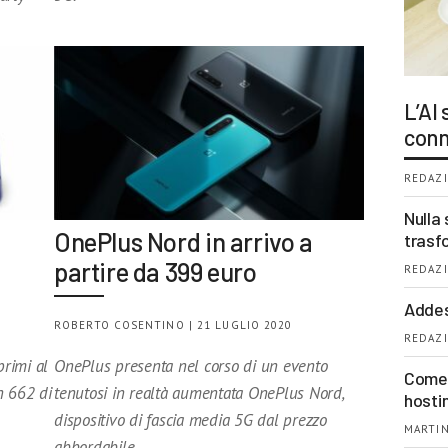
L’AI
conn
REDAZI
Nulla 
OnePlus Nord in arrivo a
trasf
partire da 399 euro
REDAZI
Addes
ROBERTO COSENTINO | 21 LUGLIO 2020
REDAZI
rimi al
OnePlus presenta nel corso di un evento
Come 
n 662 di
tenutosi in realtà aumentata OnePlus Nord,
hosti
dispositivo di fascia media 5G dal prezzo
MARTIN
abbordabile.