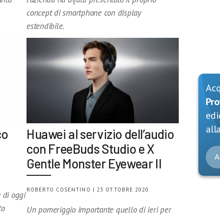
concept di smartphone con display
estendibile.
Ac
Pro
edi
alla
co
Huawei al servizio dell’audio
con FreeBuds Studio e X
A
Gentle Monster Eyewear II
ROBERTO COSENTINO | 23 OTTOBRE 2020
 di oggi
to
Un pomeriggio importante quello di ieri per