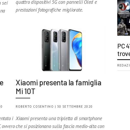
quattro dispositivi 5G con pannelli Oled e
 sei
prestazioni fotografiche migliorate.
una
PC 4
trov
REDAZI
me
Xiaomi presenta la famiglia
Mi 10T
20
ROBERTO COSENTINO | 30 SETTEMBRE 2020
ntato i
Xiaomi presenta una tripletta di smartphone
, ovvero
che si posizionano sulla fascia medio-alta con