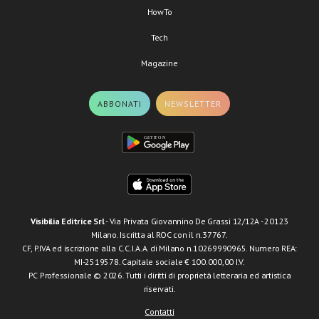
HowTo
Tech
Magazine
ABBONATI
NEWSLETTER
Visibilia Editrice Srl
- Via Privata Giovannino De Grassi 12/12A - 20123
Milano. Iscritta al ROC con il n.37767.
CF, P.IVA ed iscrizione alla C.C.I.A.A. di Milano n.10269990965. Numero REA:
MI-2519578. Capitale sociale € 100.000,00 I.V.
PC Professionale © 2026. Tutti i diritti di proprietà letteraria ed artistica
riservati.
Contatti