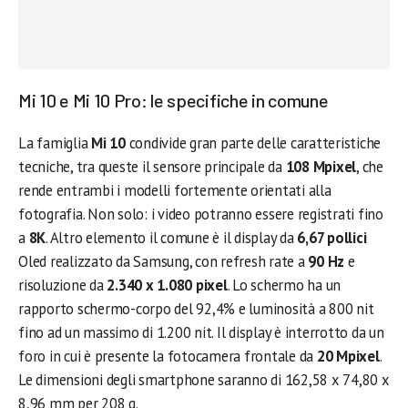
Mi 10 e Mi 10 Pro: le specifiche in comune
La famiglia
Mi 10
condivide gran parte delle caratteristiche
tecniche, tra queste il sensore principale da
108 Mpixel
, che
rende entrambi i modelli fortemente orientati alla
fotografia. Non solo: i video potranno essere registrati fino
a
8K
. Altro elemento il comune è il display da
6,67 pollici
Oled realizzato da Samsung, con refresh rate a
90 Hz
e
risoluzione da
2.340 x 1.080 pixel
. Lo schermo ha un
rapporto schermo-corpo del 92,4% e luminosità a 800 nit
fino ad un massimo di 1.200 nit. Il display è interrotto da un
foro in cui è presente la fotocamera frontale da
20 Mpixel
.
Le dimensioni degli smartphone saranno di 162,58 x 74,80 x
8,96 mm per 208 g.