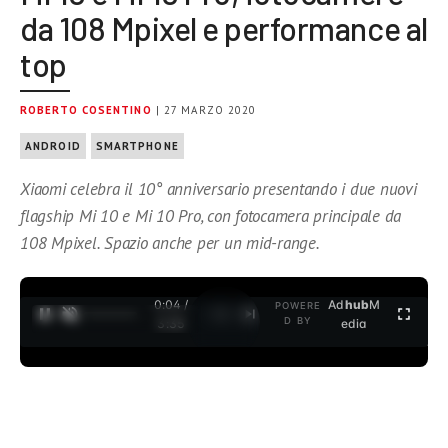
da 108 Mpixel e performance al
top
ROBERTO COSENTINO
| 27 MARZO 2020
ANDROID
SMARTPHONE
Xiaomi celebra il 10° anniversario presentando i due nuovi
flagship Mi 10 e Mi 10 Pro, con fotocamera principale da
108 Mpixel. Spazio anche per un mid-range.
0:04 /
Ad
hub
M
POWERE
1
/
2
D BY
3:35
edia