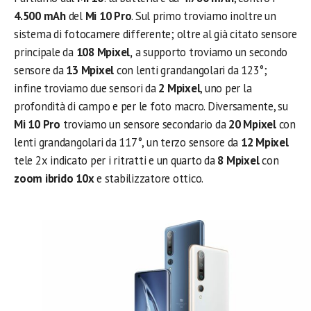
4.500 mAh
del
Mi 10 Pro
. Sul primo troviamo inoltre un
sistema di fotocamere differente; oltre al già citato sensore
principale da
108 Mpixel,
a supporto troviamo un secondo
sensore da
13 Mpixel
con lenti grandangolari da 123°;
infine troviamo due sensori da
2 Mpixel
, uno per la
profondità di campo e per le foto macro. Diversamente, su
Mi 10 Pro
troviamo un sensore secondario da
20 Mpixel
con
lenti grandangolari da 117°, un terzo sensore da
12 Mpixel
tele 2x indicato per i ritratti e un quarto da
8 Mpixel
con
zoom ibrido 10x
e stabilizzatore ottico.