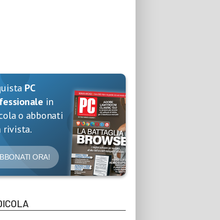
quista
PC
fessionale
in
cola o abbonati
 rivista.
BBONATI ORA!
DICOLA