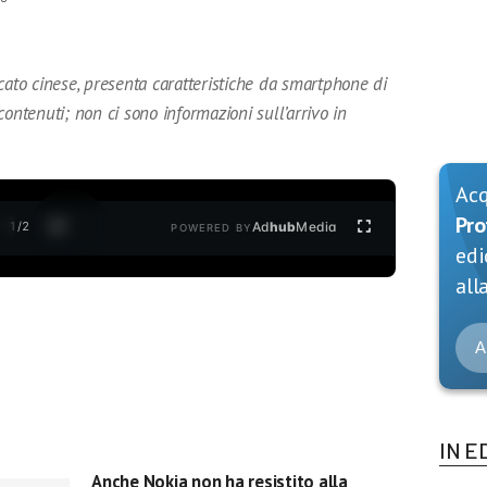
cato cinese, presenta caratteristiche da smartphone di
ontenuti; non ci sono informazioni sull’arrivo in
Ac
Pro
1
/
2
Ad
hub
Media
POWERED BY
edi
alla
A
IN E
Anche Nokia non ha resistito alla