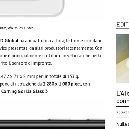
EDIT
anco, blu scuro e nero.
D Global
ha abituato fino ad ora, le forme ricordano
evice presentati da altri produttori recentemente. Con
hone è principalmente costituito in vetro anche nella
erito il sensore di impronte.
147,2 x 71 x 8 mm per un totale di 153 g.
pone di risoluzione da
2.280 x 1.080 pixe
l, con
e
Corning Gorilla Glass 3
.
L’AI
conn
REDAZI
Nulla 