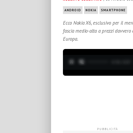
ANDROID
NOKIA
SMARTPHONE
Ecco Nokia X6, esclusivo per il mer
fascia medio-alta a prezzi davvero c
Europa.
0:19 / 3:37