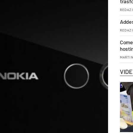
trasf
REDAZI
Addes
REDAZI
Come 
hosti
MARTIN
VID