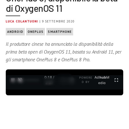
di OxygenOS 11
LUCA COLANTUONI
| 9 SETTEMBRE 2020
ANDROID
ONEPLUS
SMARTPHONE
Il produttore cinese ha annunciato la disponibilità della
prima beta open di OxygenOS 11, basata su Android 11, per
gli smartphone OnePlus 8 e OnePlus 8 Pro.
0:19 /
Ad
hub
M
POWERE
1
/
2
D BY
3:37
edia