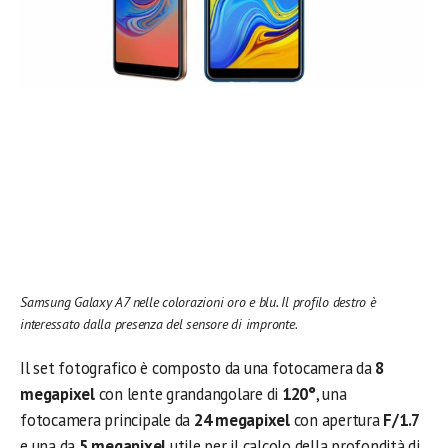
Samsung Galaxy A7 nelle colorazioni oro e blu. Il profilo destro è
interessato dalla presenza del sensore di impronte.
Il set fotografico è composto da una fotocamera da
8
megapixel
con lente grandangolare di
120°
, una
fotocamera principale da
24 megapixel
con apertura
F/1.7
e una da
5 megapixel
utile per il calcolo della profondità di