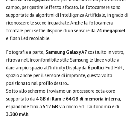
campo, per gestire l’effetto sfocato. Le fotocamere sono
supportate da algoritmi di Intelligenza Artificiale, in grado di
riconoscere le scene inquadrate. Anche la fotocamera
frontale per i selfie dispone di un sensore da
24 megapixel
e flash Led regolabile.
Fotografia a parte,
Samsung Galaxy A7
costruito in vetro,
ritrova nell’inconfondibile stile Samsung le linee volte a
dare ampio spazio all’Infinity Display da
6 pollici
Full Hd+;
spazio anche per il sensore di impronte, questa volta
posizionato nel profilo destro..
Sotto allo schermo troviamo un processore octa-core
supportato da
4 GB di Ram
e
64 GB di memoria interna
,
espandibile fino a
512 GB
via micro Sd. L’autonomia è di
3.300 mAh
.