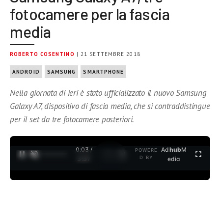
fotocamere per la fascia
media
ROBERTO COSENTINO
| 21 SETTEMBRE 2018
ANDROID
SAMSUNG
SMARTPHONE
Nella giornata di ieri è stato ufficializzato il nuovo Samsung
Galaxy A7, dispositivo di fascia media, che si contraddistingue
per il set da tre fotocamere posteriori.
0:04 /
Ad
hub
M
POWERE
1
/
2
D BY
3:37
edia