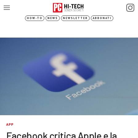
HOW-TO
NEWS
NEWSLETTER
ABBONATI
APP
Facebook critica Apple e la