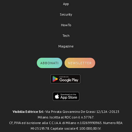
App
Security
HowTo
Tech
Magazine
ABBONATI
NEWSLETTER
Visibilia Editrice Srl
- Via Privata Giovannino De Grassi 12/12A - 20123
Milano. Iscritta al ROC con il n.37767.
CF, P.IVA ed iscrizione alla C.C.I.A.A. di Milano n.10269990965. Numero REA:
MI-2519578. Capitale sociale € 100.000,00 I.V.