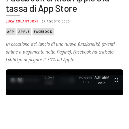
tassa di App Store
LUCA COLANTUONI
| 17 AGOSTO 2020
APP
APPLE
FACEBOOK
In occasione del lancio di una nuova funzionalità (eventi
online a pagamento nelle Pagine), Facebook ha criticato
l’obbligo di pagare il 30% ad Apple.
0:04 /
Ad
hub
M
POWERE
1
/
2
D BY
3:37
edia