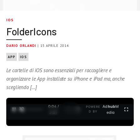
IOS
FolderIcons
DARIO ORLANDI
| 15 APRILE 2014
APP
IOS
Le cartelle di iOS sono essenziali per raccogliere e
organizzare le App installate su iPhone e iPad ma, anche
scegliendo […]
0:04 /
Ad
hub
M
POWERE
1
/
2
D BY
3:37
edia