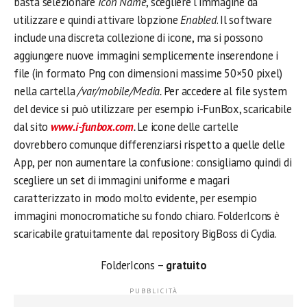
basta selezionare
Icon Name
, scegliere l’immagine da
utilizzare e quindi attivare l’opzione
Enabled
. Il soft­ware
include una discreta collezione di icone, ma si possono
aggiungere nuove immagini semplicemente inserendone i
file (in formato Png con dimensioni massime 50×50 pixel)
nella cartella
/var/mobile/Media.
Per accedere al file system
del device si può utilizzare per esempio i-FunBox, scaricabile
dal sito
www.i-funbox.com
.
Le icone delle cartelle
dovrebbero comunque differenziarsi rispetto a quelle delle
App, per non aumentare la confusione: consigliamo quindi di
scegliere un set di immagini uniforme e magari
caratterizzato in modo molto evidente, per esempio
immagini monocromatiche su fondo chiaro. FolderIcons è
scaricabile gratuitamente dal repository BigBoss di Cydia.
FolderIcons –
gratuito