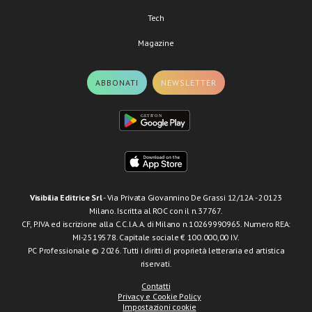
Tech
Magazine
ABBONATI
NEWSLETTER
Visibilia Editrice Srl
- Via Privata Giovannino De Grassi 12/12A - 20123
Milano. Iscritta al ROC con il n.37767.
CF, P.IVA ed iscrizione alla C.C.I.A.A. di Milano n.10269990965. Numero REA:
MI-2519578. Capitale sociale € 100.000,00 I.V.
PC Professionale © 2026. Tutti i diritti di proprietà letteraria ed artistica
riservati.
Contatti
Privacy e Cookie Policy
Impostazioni cookie