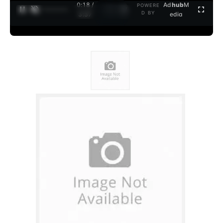
0:18 /
Ad
hub
M
POWERE
1
/
2
D BY
3:37
edia