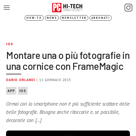
HOW-TO
NEWS
NEWSLETTER
ABBONATI
IOS
Montare una o più fotografie in
una cornice con FrameMagic
DARIO ORLANDI
| 11 GENNAIO 2013
APP
IOS
Ormai con lo smartphone non è più sufficiente scattare delle
belle fotografie. Bisogna anche ritoccarle e, se possibile,
decorarle con […]