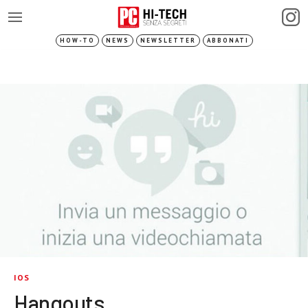
HOW-TO
NEWS
NEWSLETTER
ABBONATI
IOS
Hangouts