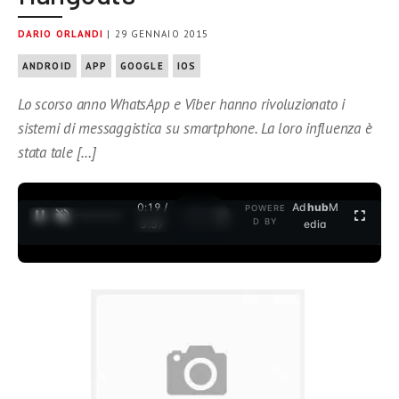
DARIO ORLANDI
| 29 GENNAIO 2015
ANDROID
APP
GOOGLE
IOS
Lo scorso anno WhatsApp e Viber hanno rivoluzionato i
sistemi di messaggistica su smartphone. La loro influenza è
stata tale […]
0:19 /
Ad
hub
M
POWERE
1
/
2
D BY
3:37
edia