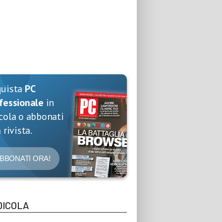
quista
PC
fessionale
in
cola o abbonati
 rivista.
BBONATI ORA!
DICOLA