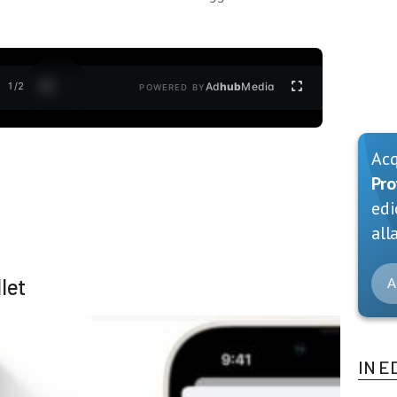
1
/
2
Ad
hub
Media
POWERED BY
Ac
Pro
edi
alla
let
A
IN E