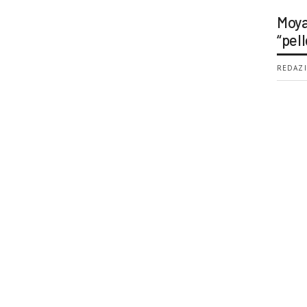
Moya
“pell
REDAZI