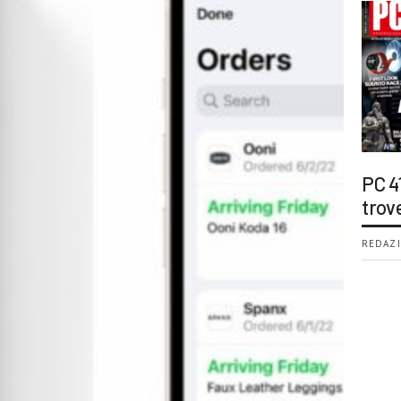
PC 4
trov
REDAZI