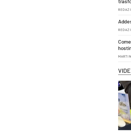
trasf
REDAZI
Addes
REDAZI
Come 
hosti
MARTIN
VID