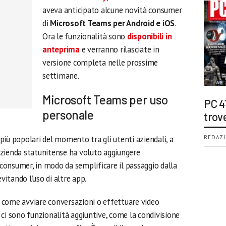
aveva anticipato alcune novità consumer
di
Microsoft Teams per Android e iOS
.
Ora le funzionalità sono
disponibili in
anteprima
e verranno rilasciate in
versione completa nelle prossime
settimane.
Microsoft Teams per uso
PC 4
personale
trov
 più popolari del momento tra gli utenti aziendali, a
REDAZI
azienda statunitense ha voluto aggiungere
i consumer, in modo da semplificare il passaggio dalla
vitando l’uso di altre app.
à, come avviare conversazioni o effettuare video
ci sono funzionalità aggiuntive, come la condivisione