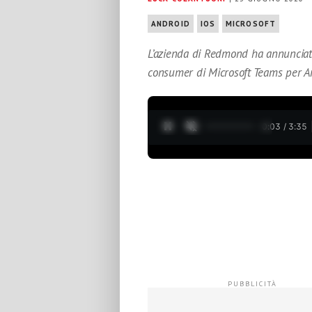
ANDROID
IOS
MICROSOFT
L’azienda di Redmond ha annunciato 
consumer di Microsoft Teams per A
0:05 / 3:35