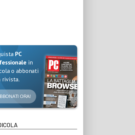
quista
PC
fessionale
in
cola o abbonati
 rivista.
BBONATI ORA!
DICOLA