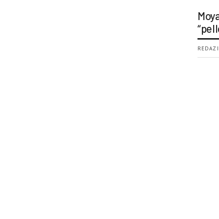
Moya
“pell
REDAZI