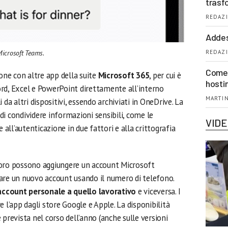
trasf
REDAZI
Addes
Microsoft Teams.
REDAZI
Come 
ne con altre app della suite
Microsoft 365
, per cui è
hosti
rd, Excel e PowerPoint direttamente all’interno
MARTIN
 da altri dispositivi, essendo archiviati in OneDrive. La
i condividere informazioni sensibili, come le
VID
e all’autenticazione in due fattori e alla crittografia
voro possono aggiungere un account Microsoft
are un nuovo account usando il numero di telefono.
account personale a quello lavorativo
e viceversa. I
 l’app dagli store Google e Apple. La disponibilità
 prevista nel corso dell’anno (anche sulle versioni