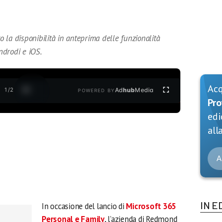
la disponibilità in anteprima delle funzionalità
ndrodi e iOS.
Ac
1
/
2
Ad
hub
Media
POWERED BY
Pro
edi
alla
A
IN E
In occasione del lancio di
Microsoft 365
Personal e Family
, l’azienda di Redmond