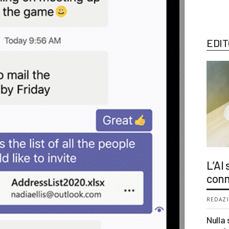
EDIT
L’AI
conn
REDAZI
Nulla 