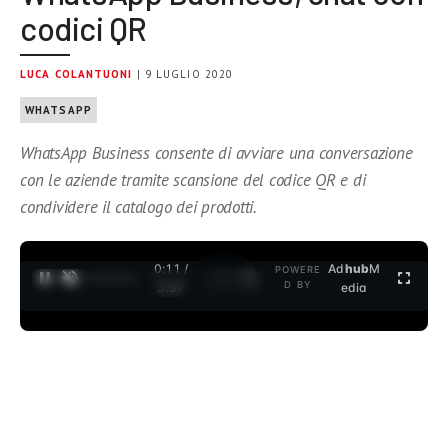
codici QR
LUCA COLANTUONI
| 9 LUGLIO 2020
WHATSAPP
WhatsApp Business consente di avviare una conversazione
con le aziende tramite scansione del codice QR e di
condividere il catalogo dei prodotti.
0:11 /
Ad
hub
M
POWERE
1
/
2
D BY
3:37
edia