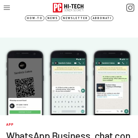
HOW-TO
NEWS
NEWSLETTER
ABBONATI
APP
WhatsApp Business, chat con