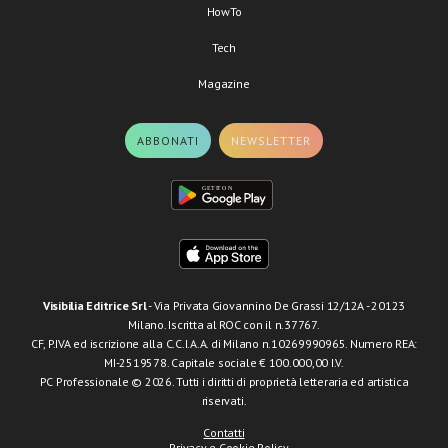
HowTo
Tech
Magazine
ABBONATI
NEWSLETTER
Visibilia Editrice Srl
- Via Privata Giovannino De Grassi 12/12A - 20123
Milano. Iscritta al ROC con il n.37767.
CF, P.IVA ed iscrizione alla C.C.I.A.A. di Milano n.10269990965. Numero REA:
MI-2519578. Capitale sociale € 100.000,00 I.V.
PC Professionale © 2026. Tutti i diritti di proprietà letteraria ed artistica
riservati.
Contatti
Privacy e Cookie Policy