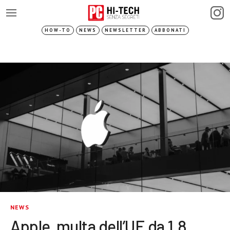
HOW-TO
NEWS
NEWSLETTER
ABBONATI
NEWS
Apple, multa dell’UE da 1,8