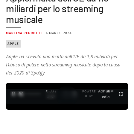
miliardi per lo streaming
musicale
MARTINA PEDRETTI
| 4 MARZO 2024
APPLE
Apple ha ricevuto una multa dall’UE da 1,8 miliardi per
l’abuso di potere nello streaming musicale dopo la causa
del 2020 di Spotify
0:04 /
Ad
hub
M
POWERE
1
/
2
D BY
3:37
edia