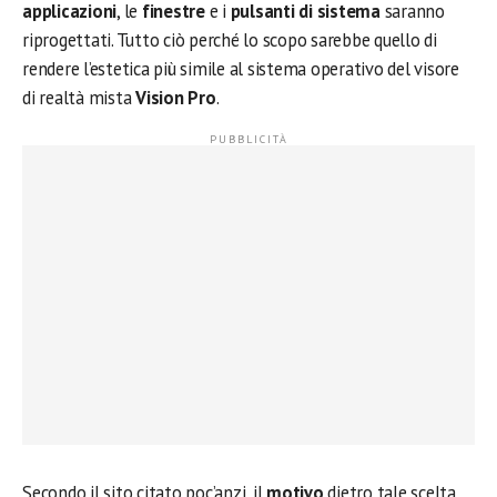
applicazioni
, le
finestre
e i
pulsanti di sistema
saranno
riprogettati. Tutto ciò perché lo scopo sarebbe quello di
rendere l’estetica più simile al sistema operativo del visore
di realtà mista
Vision Pro
.
Secondo il sito citato poc’anzi, il
motivo
dietro tale scelta