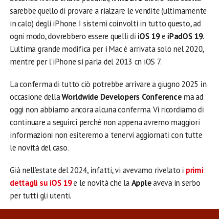
sarebbe quello di provare a rialzare le vendite (ultimamente
in calo) degli iPhone. I sistemi coinvolti in tutto questo, ad
ogni modo, dovrebbero essere quelli di
iOS 19
e
iPadOS 19
.
L’ultima grande modifica per i Mac è arrivata solo nel 2020,
mentre per l’iPhone si parla del 2013 cn iOS 7.
La conferma di tutto ciò potrebbe arrivare a giugno 2025 in
occasione della
Worldwide Developers Conference
ma ad
oggi non abbiamo ancora alcuna conferma. Vi ricordiamo di
continuare a seguirci perché non appena avremo maggiori
informazioni non esiteremo a tenervi aggiornati con tutte
le novità del caso.
Già nell’estate del 2024, infatti, vi avevamo rivelato i
primi
dettagli su iOS 19
e le novità che la
Apple
aveva in serbo
per tutti gli utenti.