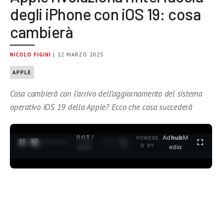
degli iPhone con iOS 19: cosa
cambierà
NICOLO FIGINI
| 12 MARZO 2025
APPLE
Cosa cambierà con l’arrivo dell’aggiornamento del sistema
operativo iOS 19 della Apple? Ecco che cosa succederà
0:04 /
Ad
hub
M
POWERE
1
/
2
D BY
3:37
edia