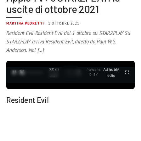
uscite di ottobre 2021
MARTINA PEDRETTI
| 1 OTTOBRE 2021
Resident Evil Resident Evil dal 1 ottobre su STARZPLAY Su
STARZPLAY arriva Resident Evil, diretto da Paul W.S.
Anderson. Nel […]
0:04 /
Ad
hub
M
POWERE
1
/
2
D BY
3:37
edia
Resident Evil