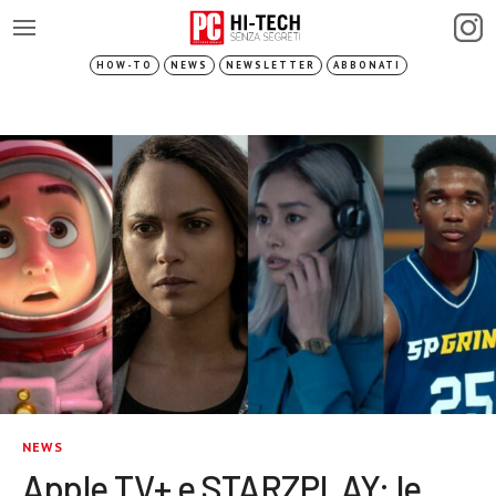
HOW-TO
NEWS
NEWSLETTER
ABBONATI
NEWS
Apple TV+ e STARZPLAY: le