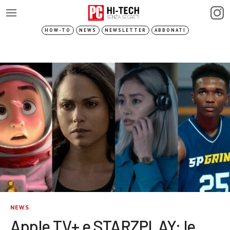
HOW-TO
NEWS
NEWSLETTER
ABBONATI
NEWS
Apple TV+ e STARZPLAY: le