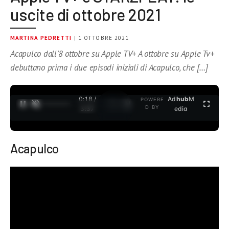
uscite di ottobre 2021
MARTINA PEDRETTI
| 1 OTTOBRE 2021
Acapulco dall’8 ottobre su Apple TV+ A ottobre su Apple Tv+
debuttano prima i due episodi iniziali di Acapulco, che […]
0:19 /
Ad
hub
M
POWERE
1
/
2
D BY
3:37
edia
Acapulco