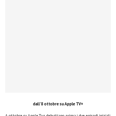
dall’8 ottobre su Apple TV+
A ottobre su Apple Tv+ debuttano prima i due episodi iniziali