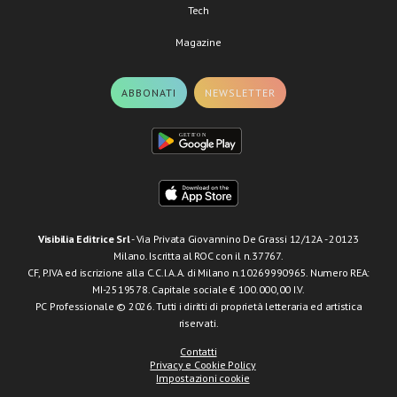
Tech
Magazine
ABBONATI
NEWSLETTER
Visibilia Editrice Srl
- Via Privata Giovannino De Grassi 12/12A - 20123
Milano. Iscritta al ROC con il n.37767.
CF, P.IVA ed iscrizione alla C.C.I.A.A. di Milano n.10269990965. Numero REA:
MI-2519578. Capitale sociale € 100.000,00 I.V.
PC Professionale © 2026. Tutti i diritti di proprietà letteraria ed artistica
riservati.
Contatti
Privacy e Cookie Policy
Impostazioni cookie