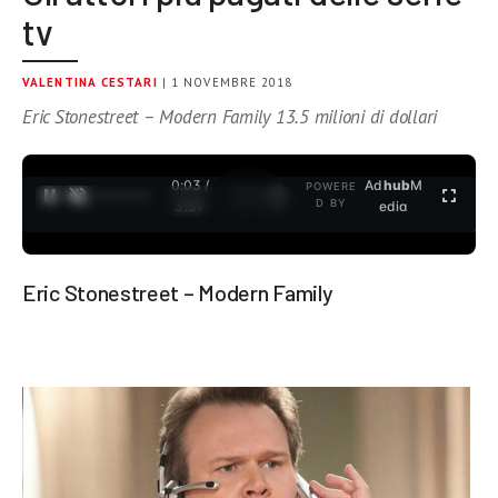
tv
VALENTINA CESTARI
| 1 NOVEMBRE 2018
Eric Stonestreet – Modern Family 13.5 milioni di dollari
0:03 /
Ad
hub
M
POWERE
1
/
2
D BY
3:37
edia
Eric Stonestreet – Modern Family