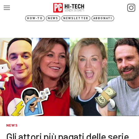
HOW-TO
NEWS
NEWSLETTER
ABBONATI
NEWS
Gli attori più pagati delle serie