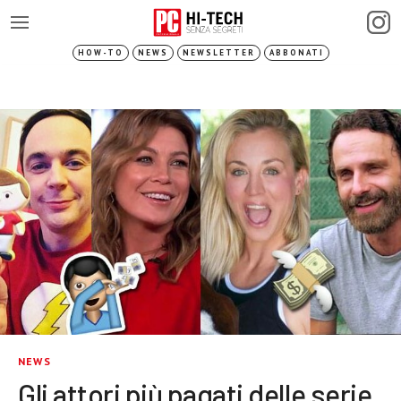
HOW-TO
NEWS
NEWSLETTER
ABBONATI
NEWS
Gli attori più pagati delle serie