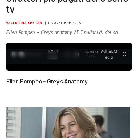
tv
VALENTINA CESTARI
| 1 NOVEMBRE 2018
Ellen Pompeo – Grey’s Anatomy 23.5 milioni di dollari
0:03 /
Ad
hub
M
POWERE
1
/
2
D BY
3:35
edia
Ellen Pompeo – Grey’s Anatomy