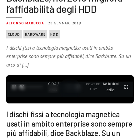
l’affidabilità degli HDD
ALFONSO MARUCCIA
| 28 GENNAIO 2019
CLOUD
HARDWARE
HDD
I dischi fissi a tecnologia magnetica usati in ambito
enterprise sono sempre più affidabili, dice Backblaze. Su un
arco di […]
0:04 /
Ad
hub
M
POWERE
1
/
2
D BY
3:37
edia
I dischi fissi a tecnologia magnetica
usati in ambito enterprise sono sempre
più affidabili, dice Backblaze. Su un