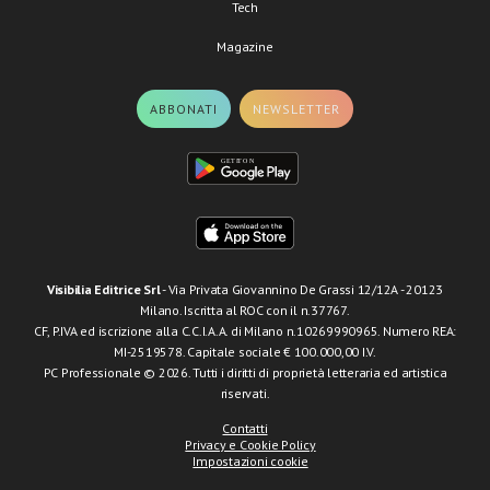
Tech
Magazine
ABBONATI
NEWSLETTER
Visibilia Editrice Srl
- Via Privata Giovannino De Grassi 12/12A - 20123
Milano. Iscritta al ROC con il n.37767.
CF, P.IVA ed iscrizione alla C.C.I.A.A. di Milano n.10269990965. Numero REA:
MI-2519578. Capitale sociale € 100.000,00 I.V.
PC Professionale © 2026. Tutti i diritti di proprietà letteraria ed artistica
riservati.
Contatti
Privacy e Cookie Policy
Impostazioni cookie