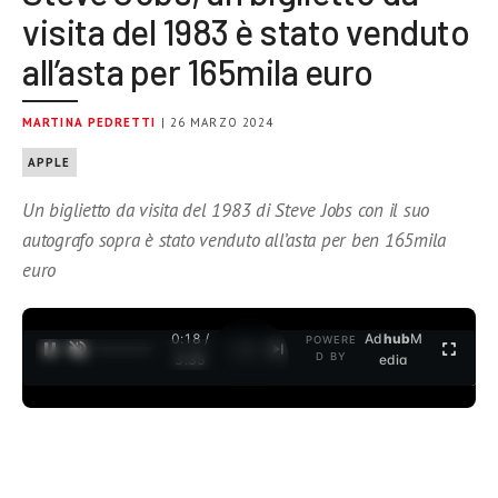
visita del 1983 è stato venduto
all’asta per 165mila euro
MARTINA PEDRETTI
| 26 MARZO 2024
APPLE
Un biglietto da visita del 1983 di Steve Jobs con il suo
autografo sopra è stato venduto all’asta per ben 165mila
euro
0:18 /
Ad
hub
M
POWERE
1
/
2
D BY
3:35
edia