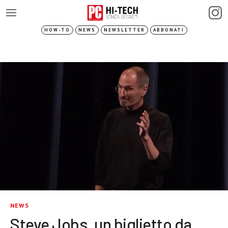
HOW-TO
NEWS
NEWSLETTER
ABBONATI
NEWS
Steve Jobs, un biglietto da