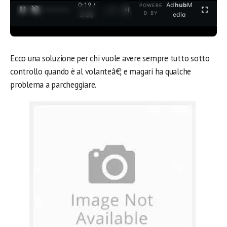
0:19 /
Ad
hub
M
POWERE
1
/
2
D BY
3:35
edia
Ecco una soluzione per chi vuole avere sempre tutto sotto
controllo quando è al volanteâ€¦ e magari ha qualche
problema a parcheggiare.