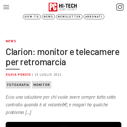
HOW-TO
NEWS
NEWSLETTER
ABBONATI
NEWS
Clarion: monitor e telecamere
per retromarcia
SILVIA.PONZIO
| 15 LUGLIO 2011
FOTOGRAFIA
MONITOR
Ecco una soluzione per chi vuole avere sempre tutto sotto
controllo quando è al volanteâ€¦ e magari ha qualche
problema […]