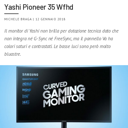
Yashi Pioneer 35 Wfhd
MICHELE BRAGA | 12 GENNAIO 2018
Il monitor di Yashi non brilla per dotazione tecnica dato che
non integra né G-Sync né FreeSync, ma il pannello Va ha
colori saturi e contrastati. Le basse luci sono però molto
bluastre.