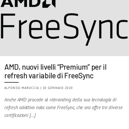
AMD, nuovi livelli “Premium” per il
refresh variabile di FreeSync
ALFONSO MARUCCIA | 10 GENNAIO 2020
Anche AMD procede al rebranding della sua tecnologia di
refresh adattivo nota come FreeSync, che ora offre tre diverse
certificazioni […]