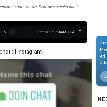
agram Il nuovo adesivo Dopo aver seguito tutti i
1
/
2
Ad
hub
Media
POWERED BY
Ac
Pro
 chat di Instagram
edi
alla
A
IN E