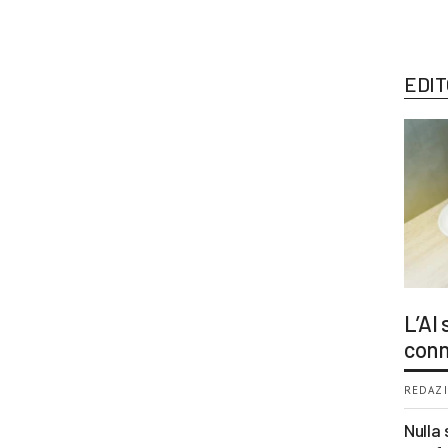
EDIT
L’AI
conn
REDAZI
Nulla 