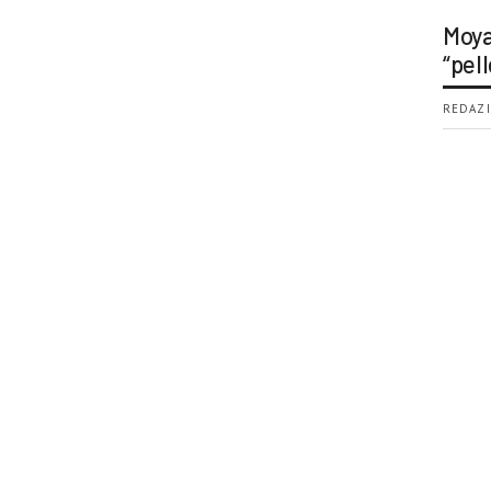
Moya
“pell
REDAZI