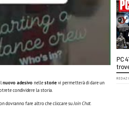
PC 4
trov
REDAZI
il
nuovo adesivo
nelle
storie
vi permetterà di dare un
otrete condividere la storia.
non dovranno fare altro che cliccare su
Join Chat
.