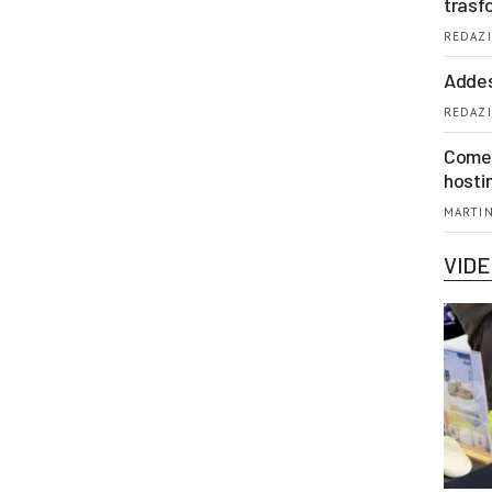
trasf
REDAZI
Addes
REDAZI
Come 
hosti
MARTIN
VID