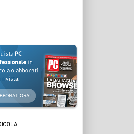
quista
PC
fessionale
in
cola o abbonati
 rivista.
BBONATI ORA!
DICOLA