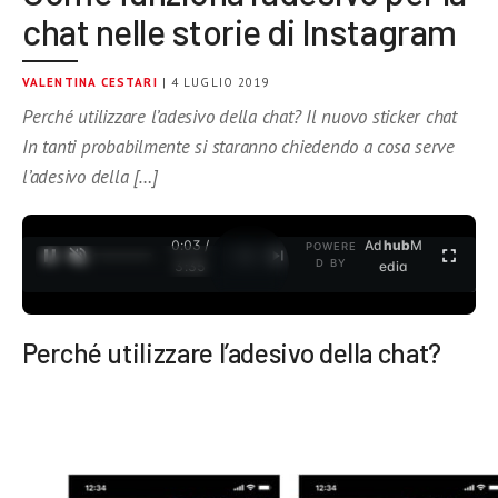
chat nelle storie di Instagram
VALENTINA CESTARI
| 4 LUGLIO 2019
Perché utilizzare l’adesivo della chat? Il nuovo sticker chat
In tanti probabilmente si staranno chiedendo a cosa serve
l’adesivo della […]
0:04 /
Ad
hub
M
POWERE
1
/
2
D BY
3:35
edia
Perché utilizzare l’adesivo della chat?