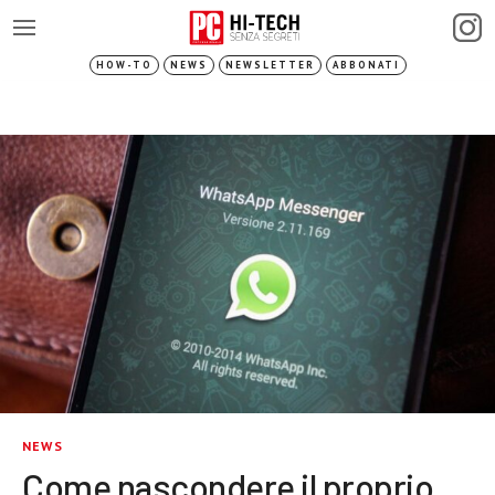
HOW-TO
NEWS
NEWSLETTER
ABBONATI
NEWS
Come nascondere il proprio