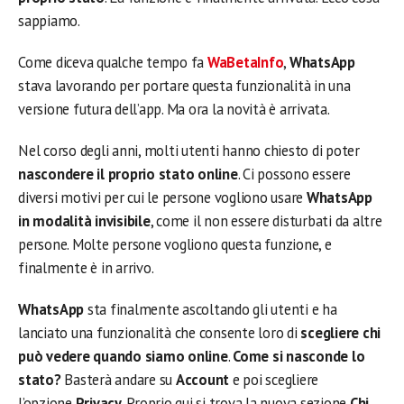
sappiamo.
Come diceva qualche tempo fa
WaBetaInfo
,
WhatsApp
stava lavorando per portare questa funzionalità in una
versione futura dell’app. Ma ora la novità è arrivata.
Nel corso degli anni, molti utenti hanno chiesto di poter
nascondere il proprio stato online
. Ci possono essere
diversi motivi per cui le persone vogliono usare
WhatsApp
in modalità invisibile
, come il non essere disturbati da altre
persone. Molte persone vogliono questa funzione, e
finalmente è in arrivo.
WhatsApp
sta finalmente ascoltando gli utenti e ha
lanciato una funzionalità che consente loro di
scegliere chi
può vedere quando siamo online
.
Come si nasconde lo
stato?
Basterà andare su
Account
e poi scegliere
l’opzione
Privacy
. Proprio qui si trova la nuova sezione
Chi