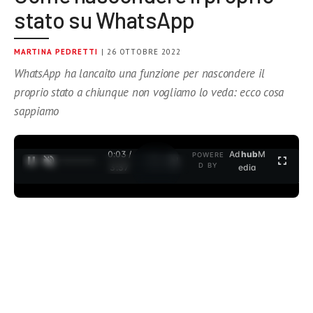
stato su WhatsApp
MARTINA PEDRETTI
| 26 OTTOBRE 2022
WhatsApp ha lancaito una funzione per nascondere il
proprio stato a chiunque non vogliamo lo veda: ecco cosa
sappiamo
0:04 /
Ad
hub
M
POWERE
1
/
2
D BY
3:37
edia