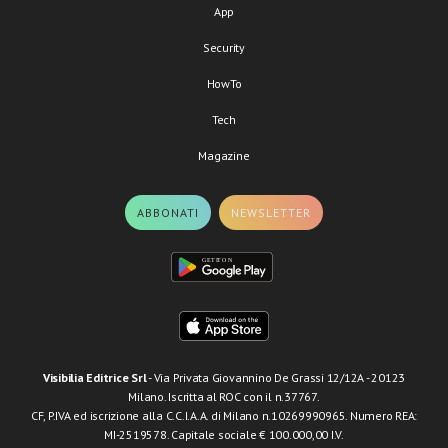
App
Security
HowTo
Tech
Magazine
ABBONATI
NEWSLETTER
Visibilia Editrice Srl
- Via Privata Giovannino De Grassi 12/12A - 20123
Milano. Iscritta al ROC con il n.37767.
CF, P.IVA ed iscrizione alla C.C.I.A.A. di Milano n.10269990965. Numero REA:
MI-2519578. Capitale sociale € 100.000,00 I.V.