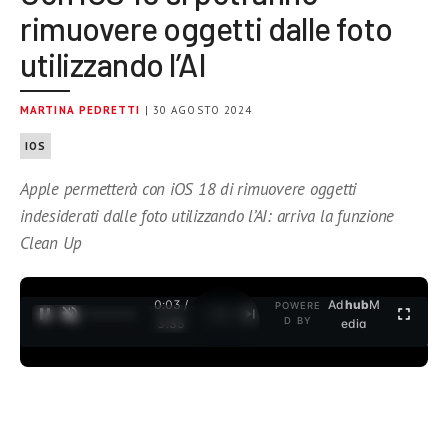
rimuovere oggetti dalle foto
utilizzando l’AI
MARTINA PEDRETTI
| 30 AGOSTO 2024
IOS
Apple permetterà con iOS 18 di rimuovere oggetti
indesiderati dalle foto utilizzando l’AI: arriva la funzione
Clean Up
0:04 /
Ad
hub
M
POWERE
1
/
2
D BY
3:35
edia