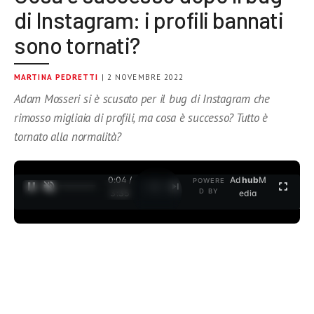
di Instagram: i profili bannati
sono tornati?
MARTINA PEDRETTI
| 2 NOVEMBRE 2022
Adam Mosseri si è scusato per il bug di Instagram che
rimosso migliaia di profili, ma cosa è successo? Tutto è
tornato alla normalità?
0:04 /
Ad
hub
M
POWERE
1
/
2
D BY
3:35
edia