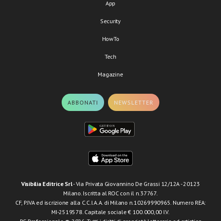
App
Security
HowTo
Tech
Magazine
ABBONATI
NEWSLETTER
Visibilia Editrice Srl
- Via Privata Giovannino De Grassi 12/12A - 20123
Milano. Iscritta al ROC con il n.37767.
CF, P.IVA ed iscrizione alla C.C.I.A.A. di Milano n.10269990965. Numero REA:
MI-2519578. Capitale sociale € 100.000,00 I.V.