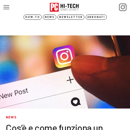
HOW-TO
NEWS
NEWSLETTER
ABBONATI
NEWS
Cos’è e come funziona un