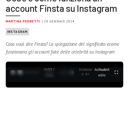
account Finsta su Instagram
MARTINA PEDRETTI
| 29 GENNAIO 2024
INSTAGRAM
Cosa vuol dire Finsta? La spiegazione del significato ecome
funzionano gli account fake delle celebrità su Instagram
0:04 /
Ad
hub
M
POWERE
1
/
2
D BY
3:35
edia