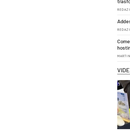
trasf
REDAZI
Addes
REDAZI
Come 
hosti
MARTIN
VID