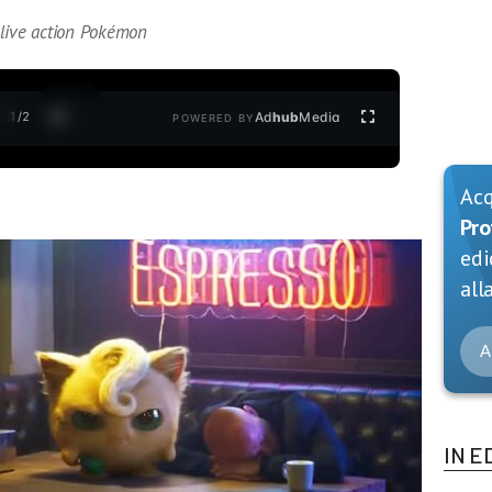
l live action Pokémon
1
/
2
Ad
hub
Media
POWERED BY
Ac
Pro
edi
alla
A
IN E