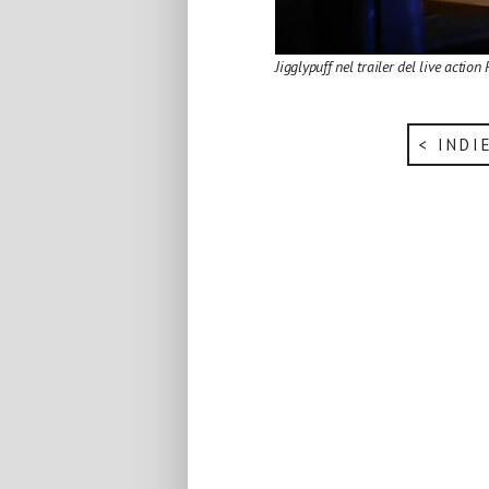
Jigglypuff nel trailer del live actio
< INDI