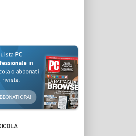
quista
PC
fessionale
in
cola o abbonati
 rivista.
BBONATI ORA!
DICOLA