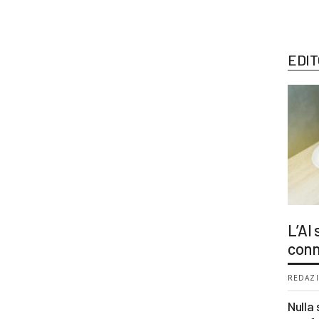
EDIT
L’AI
conn
REDAZI
Nulla 