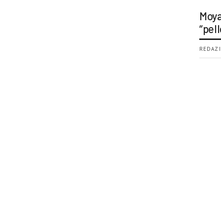
Moya
“pell
REDAZI