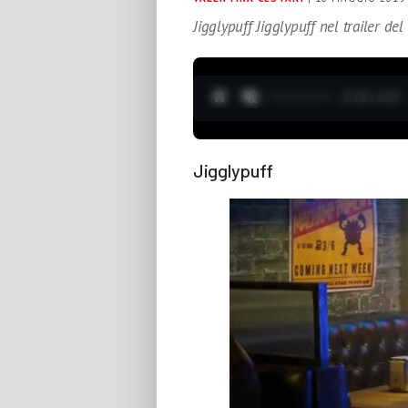
Jigglypuff Jigglypuff nel trailer de
0:19 / 3:37
Jigglypuff