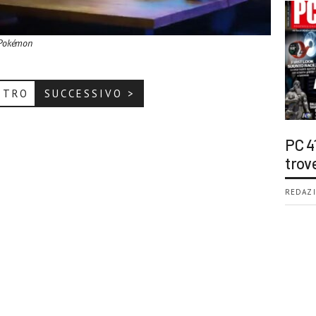
n Pokémon
ETRO
SUCCESSIVO >
PC 4
trov
REDAZI