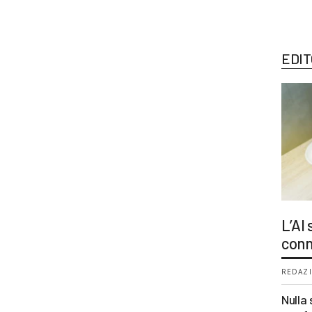
EDIT
L’AI
conn
REDAZI
Nulla 