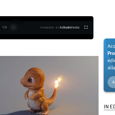
1
/
2
Ad
hub
Media
POWERED BY
Ac
Pro
edi
alla
A
IN E