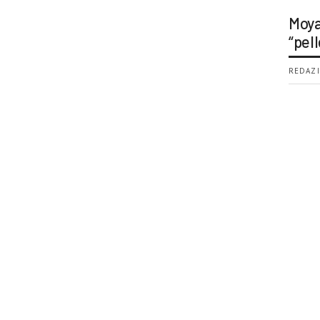
Moya
“pell
REDAZI