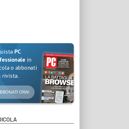
quista
PC
fessionale
in
cola o abbonati
 rivista.
BBONATI ORA!
DICOLA