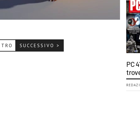
ETRO
SUCCESSIVO >
PC 4
trov
REDAZI