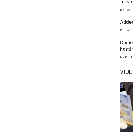
trasf
REDAZI
Addes
REDAZI
Come 
hosti
MARTIN
VID