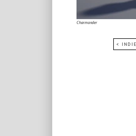
Charmander
< INDI