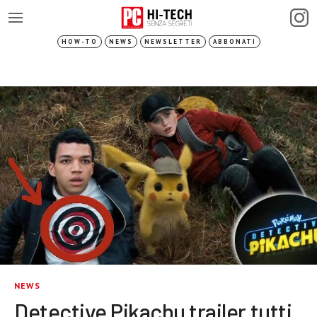
HOW-TO
NEWS
NEWSLETTER
ABBONATI
NEWS
Detective Pikachu trailer tutti