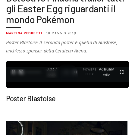
gli Easter Egg riguardanti il
mondo Pokémon
MARTINA PEDRETTI
| 10 MAGGIO 2019
Poster Blastoise Il secondo poster è quello di Blastoise,
anch’esso sponsor della Cerulean Arena.
0:04 /
Ad
hub
M
POWERE
1
/
2
D BY
3:35
edia
Poster Blastoise