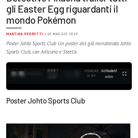
gli Easter Egg riguardanti il
mondo Pokémon
MARTINA PEDRETTI
| 10 MAGGIO 2019
Poster Johto Sports Club Un poster del già menzionato Johto
Sports Club, con Articuno e Steelix
0:03 /
Ad
hub
M
POWERE
1
/
2
D BY
3:37
edia
Poster Johto Sports Club