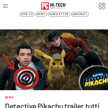
HOW-TO
NEWS
NEWSLETTER
ABBONATI
NEWS
Detective Pikachu trailer tutti