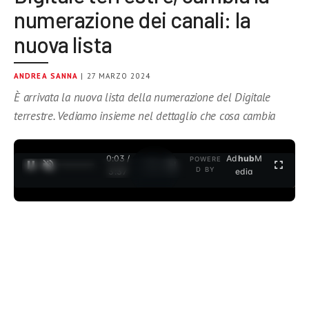
numerazione dei canali: la
nuova lista
ANDREA SANNA
| 27 MARZO 2024
È arrivata la nuova lista della numerazione del Digitale
terrestre. Vediamo insieme nel dettaglio che cosa cambia
0:04 /
Ad
hub
M
POWERE
1
/
2
D BY
3:37
edia