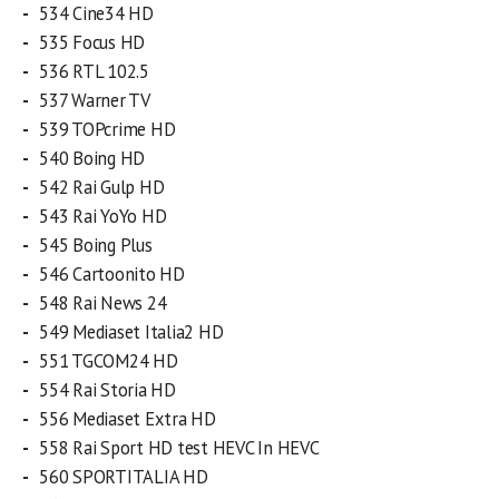
534 Cine34 HD
535 Focus HD
536 RTL 102.5
537 Warner TV
539 TOPcrime HD
540 Boing HD
542 Rai Gulp HD
543 Rai YoYo HD
545 Boing Plus
546 Cartoonito HD
548 Rai News 24
549 Mediaset Italia2 HD
551 TGCOM24 HD
554 Rai Storia HD
556 Mediaset Extra HD
558 Rai Sport HD test HEVC In HEVC
560 SPORTITALIA HD