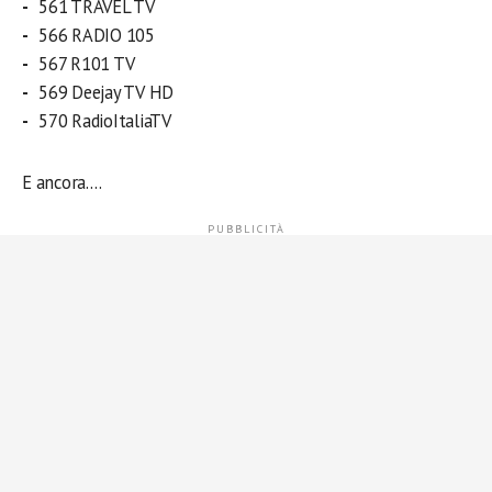
561 TRAVEL TV
566 RADIO 105
567 R101 TV
569 Deejay TV HD
570 RadioItaliaTV
E ancora….