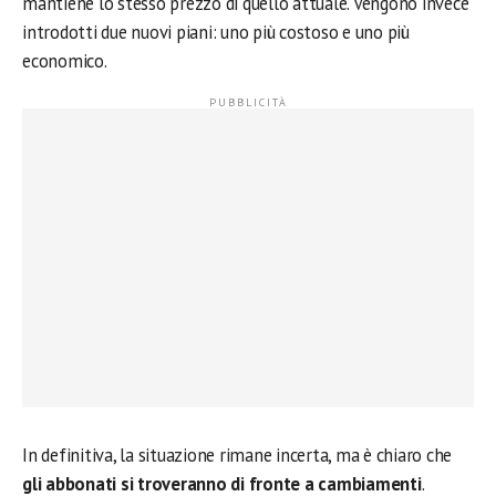
mantiene lo stesso prezzo di quello attuale. Vengono invece
introdotti due nuovi piani: uno più costoso e uno più
economico.
In definitiva, la situazione rimane incerta, ma è chiaro che
gli abbonati si troveranno di fronte a cambiamenti
.