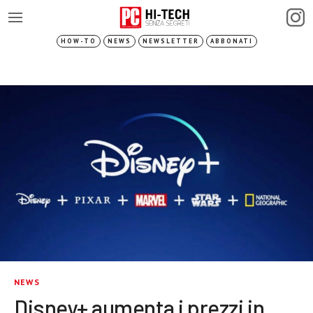
HOW-TO
NEWS
NEWSLETTER
ABBONATI
NEWS
Disney+ aumenta i prezzi in