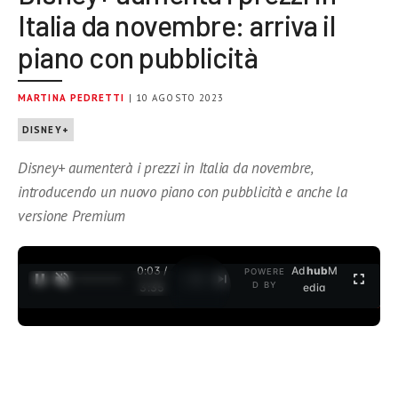
Italia da novembre: arriva il
piano con pubblicità
MARTINA PEDRETTI
| 10 AGOSTO 2023
DISNEY+
Disney+ aumenterà i prezzi in Italia da novembre,
introducendo un nuovo piano con pubblicità e anche la
versione Premium
0:04 /
Ad
hub
M
POWERE
1
/
2
D BY
3:35
edia