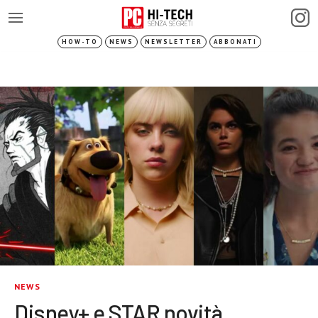
HOW-TO
NEWS
NEWSLETTER
ABBONATI
NEWS
Disney+ e STAR novità