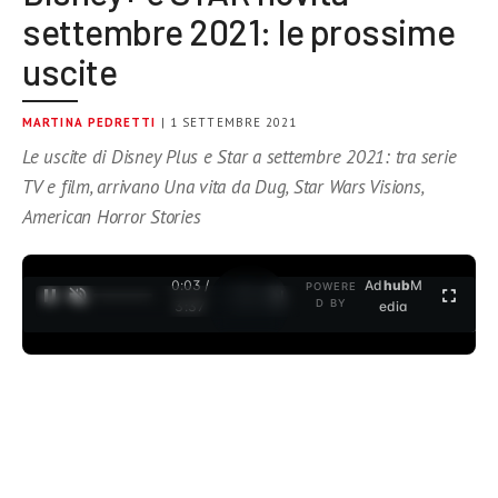
settembre 2021: le prossime
uscite
MARTINA PEDRETTI
| 1 SETTEMBRE 2021
Le uscite di Disney Plus e Star a settembre 2021: tra serie
TV e film, arrivano Una vita da Dug, Star Wars Visions,
American Horror Stories
0:04 /
Ad
hub
M
POWERE
1
/
2
D BY
3:37
edia