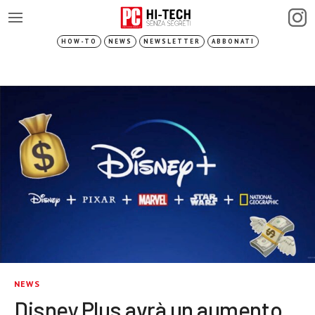
HOW-TO
NEWS
NEWSLETTER
ABBONATI
NEWS
Disney Plus avrà un aumento