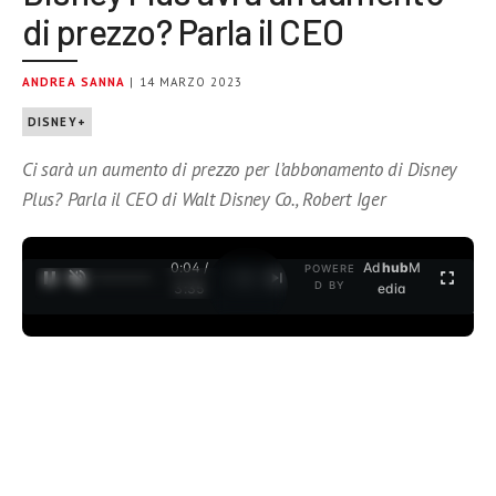
di prezzo? Parla il CEO
ANDREA SANNA
| 14 MARZO 2023
DISNEY+
Ci sarà un aumento di prezzo per l’abbonamento di Disney
Plus? Parla il CEO di Walt Disney Co., Robert Iger
0:04 /
Ad
hub
M
POWERE
1
/
2
D BY
3:35
edia