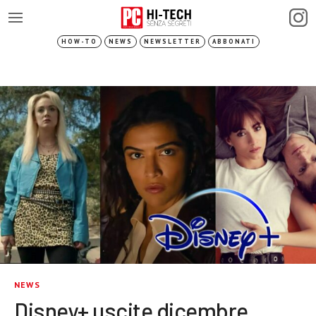
HOW-TO
NEWS
NEWSLETTER
ABBONATI
NEWS
Disney+ uscite dicembre