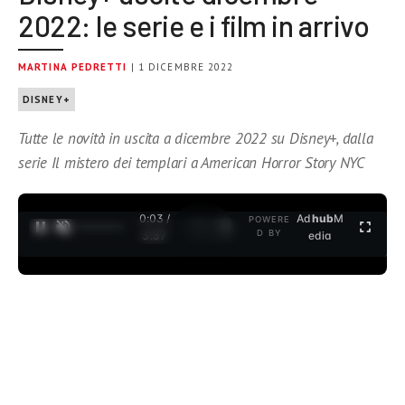
2022: le serie e i film in arrivo
MARTINA PEDRETTI
| 1 DICEMBRE 2022
DISNEY+
Tutte le novità in uscita a dicembre 2022 su Disney+, dalla
serie Il mistero dei templari a American Horror Story NYC
0:04 /
Ad
hub
M
POWERE
1
/
2
D BY
3:37
edia