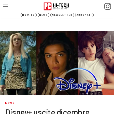
HOW-TO
NEWS
NEWSLETTER
ABBONATI
NEWS
Disney+ uscite dicembre