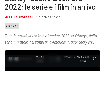
2022: le serie e i film in arrivo
MARTINA PEDRETTI
| 1 DICEMBRE 2022
DISNEY+
Tutte le novità in uscita a dicembre 2022 su Disney+, dalla
serie Il mistero dei templari a American Horror Story NYC
0:19 /
Ad
hub
M
POWERE
1
/
2
D BY
3:37
edia