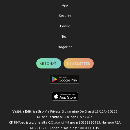
App
Security
HowTo
Tech
Magazine
ABBONATI
NEWSLETTER
Visibilia Editrice Srl
- Via Privata Giovannino De Grassi 12/12A - 20123
Milano. Iscritta al ROC con il n.37767.
CF, P.IVA ed iscrizione alla C.C.I.A.A. di Milano n.10269990965. Numero REA:
MI-2519578. Capitale sociale € 100.000,00 I.V.