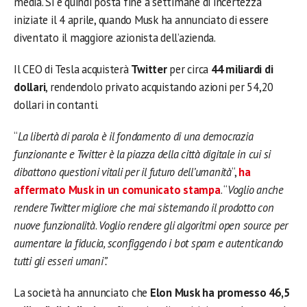
media. Si è quindi posta fine a settimane di incertezza
iniziate il 4 aprile, quando Musk ha annunciato di essere
diventato il maggiore azionista dell’azienda.
Il CEO di Tesla acquisterà
Twitter
per circa
44 miliardi di
dollari
, rendendolo privato acquistando azioni per 54,20
dollari in contanti.
“
La libertà di parola è il fondamento di una democrazia
funzionante e Twitter è la piazza della città digitale in cui si
dibattono questioni vitali per il futuro dell’umanità
“,
ha
affermato
Musk
in un comunicato stampa
. “
Voglio anche
rendere Twitter migliore che mai sistemando il prodotto con
nuove funzionalità
.
Voglio rendere
gli algoritmi open source per
aumentare la fiducia, sconfiggendo i bot spam e autenticando
tutti gli esseri umani”.
La società ha annunciato che
Elon Musk ha promesso 46,5