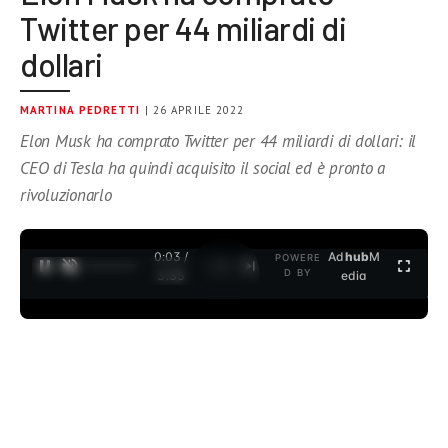
Twitter per 44 miliardi di
dollari
MARTINA PEDRETTI
| 26 APRILE 2022
Elon Musk ha comprato Twitter per 44 miliardi di dollari: il
CEO di Tesla ha quindi acquisito il social ed è pronto a
rivoluzionarlo
0:04 /
Ad
hub
M
POWERE
1
/
2
D BY
3:35
edia