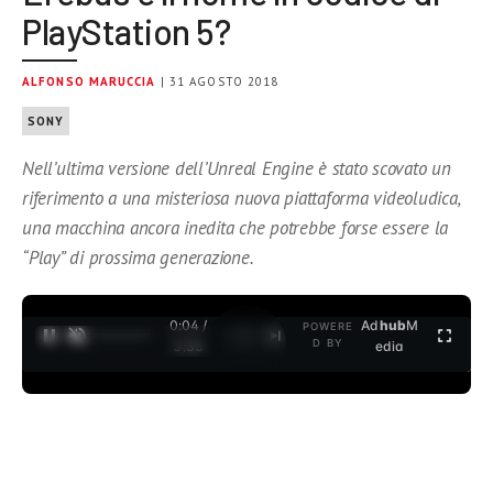
PlayStation 5?
ALFONSO MARUCCIA
| 31 AGOSTO 2018
SONY
Nell’ultima versione dell’Unreal Engine è stato scovato un
riferimento a una misteriosa nuova piattaforma videoludica,
una macchina ancora inedita che potrebbe forse essere la
“Play” di prossima generazione.
0:04 /
Ad
hub
M
POWERE
1
/
2
D BY
3:35
edia