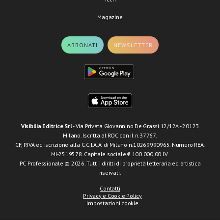
Magazine
ABBONATI
NEWSLETTER
Visibilia Editrice Srl
- Via Privata Giovannino De Grassi 12/12A - 20123
Milano. Iscritta al ROC con il n.37767.
CF, P.IVA ed iscrizione alla C.C.I.A.A. di Milano n.10269990965. Numero REA:
MI-2519578. Capitale sociale € 100.000,00 I.V.
PC Professionale © 2026. Tutti i diritti di proprietà letteraria ed artistica
riservati.
Contatti
Privacy e Cookie Policy
Impostazioni cookie