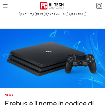
HOW-TO
NEWS
NEWSLETTER
ABBONATI
NEWS
Erebus è il nome in codice di