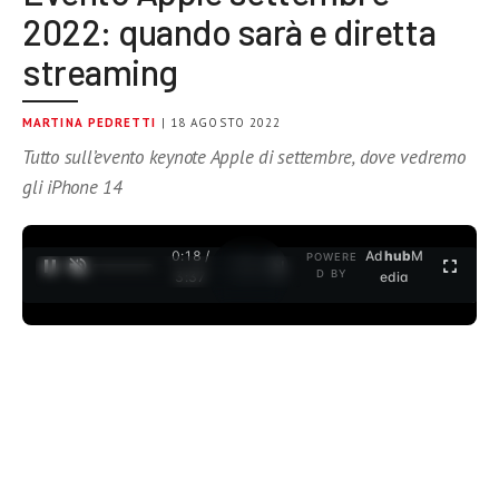
2022: quando sarà e diretta
streaming
MARTINA PEDRETTI
| 18 AGOSTO 2022
Tutto sull’evento keynote Apple di settembre, dove vedremo
gli iPhone 14
0:19 /
Ad
hub
M
POWERE
1
/
2
D BY
3:37
edia