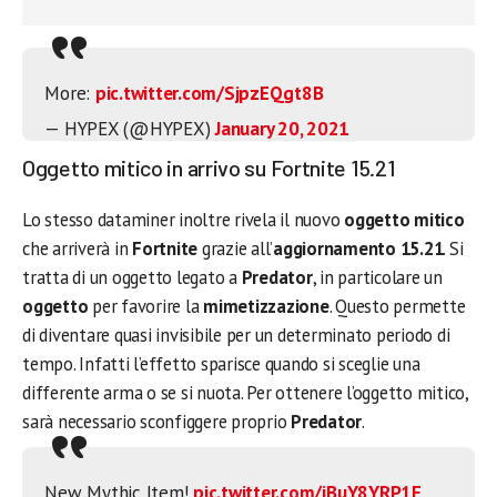
More:
pic.twitter.com/SjpzEQgt8B
— HYPEX (@HYPEX)
January 20, 2021
Oggetto mitico in arrivo su Fortnite 15.21
Lo stesso dataminer inoltre rivela il nuovo
oggetto mitico
che arriverà in
Fortnite
grazie all’
aggiornamento 15.21
. Si
tratta di un oggetto legato a
Predator
, in particolare un
oggetto
per favorire la
mimetizzazione
. Questo permette
di diventare quasi invisibile per un determinato periodo di
tempo. Infatti l’effetto sparisce quando si sceglie una
differente arma o se si nuota. Per ottenere l’oggetto mitico,
sarà necessario sconfiggere proprio
Predator
.
New Mythic Item!
pic.twitter.com/jBuY8YRP1F