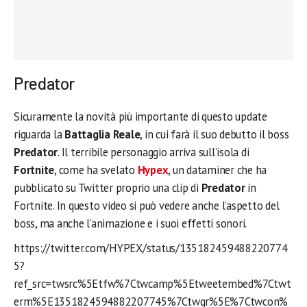
Predator
Sicuramente la novità più importante di questo update
riguarda la
Battaglia Reale
, in cui farà il suo debutto il boss
Predator
. Il terribile personaggio arriva sull’isola di
Fortnite
, come ha svelato
Hypex
, un dataminer che ha
pubblicato su Twitter proprio una clip di
Predator
in
Fortnite. In questo video si può vedere anche l’aspetto del
boss, ma anche l’animazione e i suoi effetti sonori.
https://twitter.com/HYPEX/status/135182459488220774
5?
ref_src=twsrc%5Etfw%7Ctwcamp%5Etweetembed%7Ctwt
erm%5E1351824594882207745%7Ctwgr%5E%7Ctwcon%