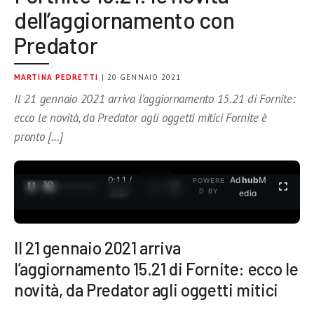
dell’aggiornamento con
Predator
MARTINA PEDRETTI
| 20 GENNAIO 2021
Il 21 gennaio 2021 arriva l’aggiornamento 15.21 di Fornite:
ecco le novità, da Predator agli oggetti mitici Fornite è
pronto […]
0:11 /
Ad
hub
M
POWERE
1
/
2
D BY
3:37
edia
Il 21 gennaio 2021 arriva
l’aggiornamento 15.21 di Fornite: ecco le
novità, da Predator agli oggetti mitici