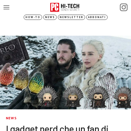
HOW-TO
NEWS
NEWSLETTER
ABBONATI
NEWS
I gadget nerd che un fan di