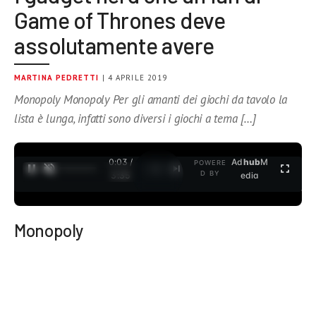
Game of Thrones deve
assolutamente avere
MARTINA PEDRETTI
| 4 APRILE 2019
Monopoly Monopoly Per gli amanti dei giochi da tavolo la
lista è lunga, infatti sono diversi i giochi a tema […]
0:04 /
Ad
hub
M
POWERE
1
/
2
D BY
3:35
edia
Monopoly