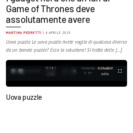
Game of Thrones deve
assolutamente avere
MARTINA PEDRETTI
| 4 APRILE 2019
Uova puzzle Le uova puzzle Avete voglia di qualcosa diverso
da un banale puzzle? Ecco la soluzione! Si tratta delle […]
0:19 /
Ad
hub
M
POWERE
1
/
2
D BY
3:35
edia
Uova puzzle