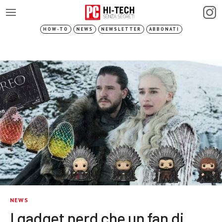
HOW-TO
NEWS
NEWSLETTER
ABBONATI
NEWS
I gadget nerd che un fan di