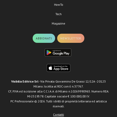
HowTo
Tech
Magazine
ABBONATI
NEWSLETTER
Visibilia Editrice Srl
- Via Privata Giovannino De Grassi 12/12A - 20123
Milano. Iscritta al ROC con il n.37767.
CF, P.IVA ed iscrizione alla C.C.I.A.A. di Milano n.10269990965. Numero REA:
MI-2519578. Capitale sociale € 100.000,00 I.V.
PC Professionale © 2026. Tutti i diritti di proprietà letteraria ed artistica
riservati.
Contatti