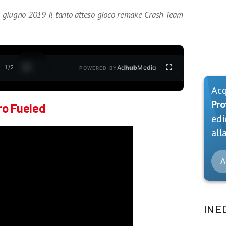
 giugno 2019 Il tanto atteso gioco remake Crash Team
1
/
2
Ad
hub
Media
POWERED BY
Ac
Pro
ro Fueled
edi
alla
A
IN E