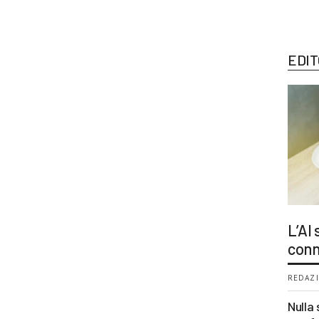
EDIT
L’AI
conn
REDAZI
Nulla 