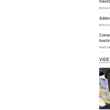
trasf
REDAZI
Addes
REDAZI
Come 
hosti
MARTIN
VID