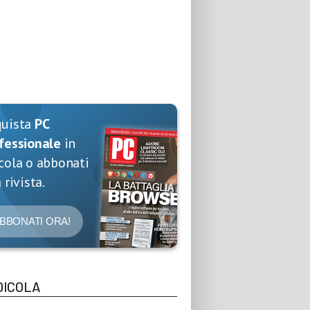
quista
PC
fessionale
in
cola o abbonati
 rivista.
BBONATI ORA!
DICOLA