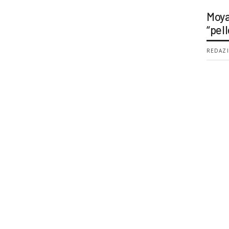
Moya
“pell
REDAZI