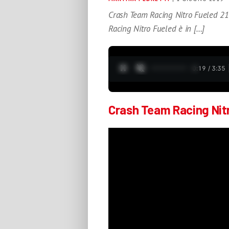
Crash Team Racing Nitro Fueled 21
Racing Nitro Fueled è in […]
0:20 / 3:35
Crash Team Racing Nit